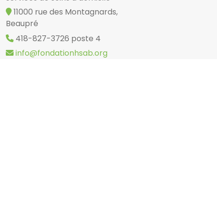
11000 rue des Montagnards,
Beaupré
418-827-3726 poste 4
info@fondationhsab.org
Territoires desservies:
Toutes les
municipalités
La Société de Saint-Vincent de Paul de
Québec (SSVPQ)